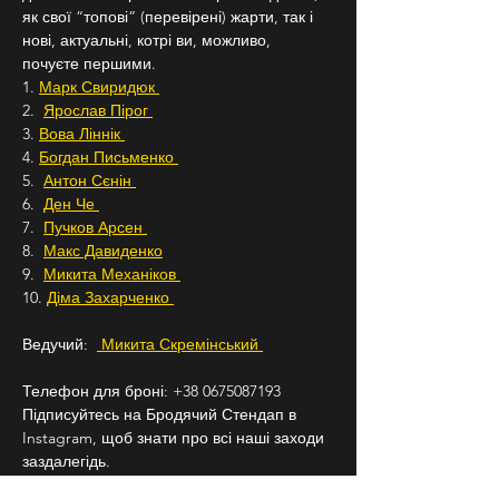
як свої “топові” (перевірені) жарти, так і 
нові, актуальні, котрі ви, можливо, 
почуєте першими.
1. 
Марк Свиридюк 
2.  
Ярослав Пірог 
3. 
Вова Ліннік 
4. 
Богдан Письменко 
5.  
Антон Сєнін 
6.  
Ден Че 
7.  
Пучков Арсен 
8.  
Макс Давиденко
9.  
Микита Механіков 
10. 
Діма Захарченко 
Ведучий:  
 Микита Скремінський 
Телефон для броні: +38 0675087193
Підписуйтесь на Бродячий Стендап в 
Instagram, щоб знати про всі наші заходи 
заздалегідь.
18+