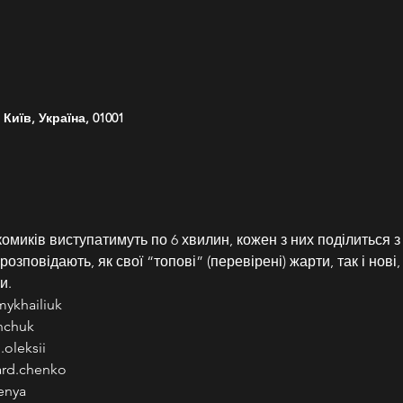
Київ, Україна, 01001
омиків виступатимуть по 6 хвилин, кожен з них поділиться з
зповідають, як свої “топові” (перевірені) жарти, так і нові, а
и.
mykhailiuk
nchuk
oleksii
ard.chenko
enya