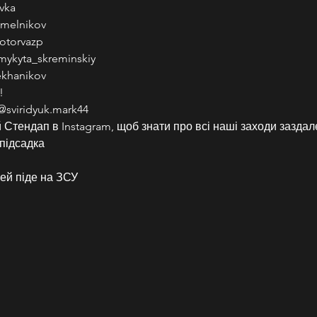
vka
melnikov
otorvazp
mykyta_skreminskiy
khanikov
!
sviridyuk.mark44
Стендап в Instagram, щоб знати про всі наші заходи заздале
підсадка
ей піде на ЗСУ