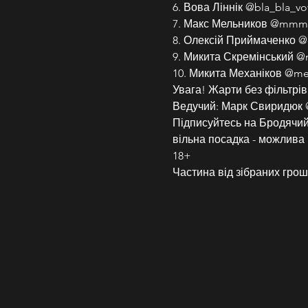
6. Вова Ліннік @bla_bla_vo
7. Макс Мельников @mmm
8. Олексій Приймаченко @
9. Микита Скремінський @
10. Микита Механіков @me
Увага! Жарти без фільтрів
Ведучий: Марк Свиридюк @
Підписуйтесь на Бродячий 
вільна посадка - можлива 
18+
Частина від зібраних грош