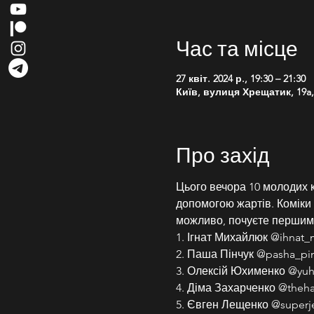
Час та місце
27 квіт. 2024 р., 19:30 – 21:30
Київ, вулиця Хрещатик, 19a, 
Про захід
Цього вечора 10 молодих к
допомогою жартів. Коміки ро
можливо, почуєте першим
1. Ігнат Михайлюк @ihnat_
2. Паша Пінчук @pasha_pi
3. Олексій Юхименко @yuh.
4. Діма Захарченко @theh
5. Євген Лещенко @superj