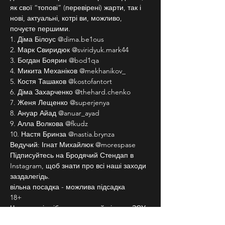
як свої “топові” (перевірені) жарти, так і 
нові, актуальні, котрі ви, можливо, 
почуєте першими.
1. Діма Білоус @dima.be1ous
2. Марк Свиридюк @sviridyuk.mark44
3. Богдан Боярин @bod1qa
4. Микита Механіков @mekhanikov_
5. Костя Ташаков @kostofantort
6. Діма Захарченко @thehard.chenko
7. Женя Лещенко @superjenya
8. Ануар Айад @anuar_ayad
9. Алла Волкова @fkudz
10. Настя Бринза @nastia.brynza
Ведучий: Ігнат Михайлюк @morespase
Підписуйтесь на Бродячий Стендап в 
Instagram, щоб знати про всі наші заходи 
заздалегідь.
вільна посадка - можлива підсадка
18+
Частина від зібраних грошей піде на ЗСУ