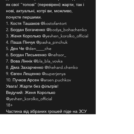
як свої “топові” (перевірені) жарти, так і 
нові, актуальні, котрі ви, можливо, 
почуєте першими.
1. Костя Ташаков @kostofantort
2. Богдан Богаченко @bodya_bohachenko
3. Женя Королько @yevhen_korolko_official
4. Паша Пінчук @pasha_pinchuk
5. Ден Че @den____che
6. Богдан Письменко @nehsor_
7. Вова Ліннік @bla_bla_vovka
8. Діма Захарченко @thehard.chenko
9. Євген Лещенко @superjenya
10. Пучков Арсен @arsen.puchkov
Увага! Жарти без фільтрів!
Ведучий: Женя Королько 
@yevhen_korolko_official
18+
Частина від зібраних грошей піде на ЗСУ