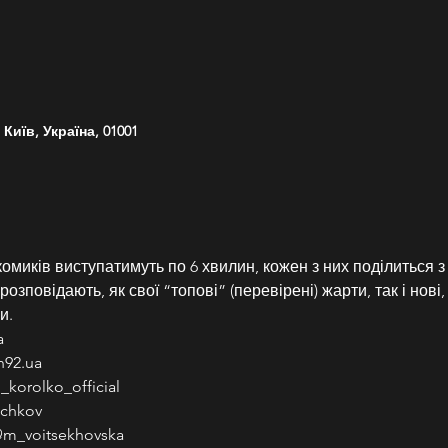
Київ, Україна, 01001
омиків виступатимуть по 6 хвилин, кожен з них поділиться з
зповідають, як свої “топові” (перевірені) жарти, так і нові, а
и.
a
n92.ua
korolko_official
uchkov
@m_voitsekhovska