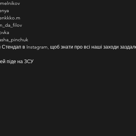
melnikov
enya
denkkko.m
n_da_filov
ovka
asha_pinchuk
Стендап в Instagram, щоб знати про всі наші заходи заздале
ей піде на ЗСУ