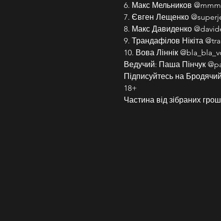
6. Макс Мельников @mmm
7. Євген Лещенко @superj
8. Макс Давиденко @davi
9. Трандафілов Нікіта @tra
10. Вова Ліннік @bla_bla_v
Ведучий: Паша Пінчук @p
Підписуйтесь на Бродячий 
18+
Частина від зібраних грош