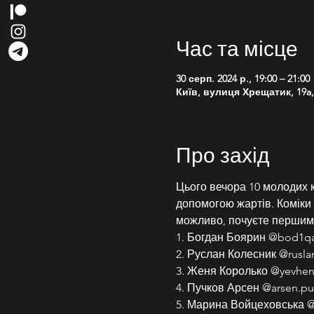
Час та місце
30 серп. 2024 р., 19:00 – 21:00
Київ, вулиця Хрещатик, 19a, 
Про захід
Цього вечора 10 молодих к
допомогою жартів. Коміки ро
можливо, почуєте першим
1. Богдан Боярин @bod1q
2. Руслан Колесник @rusla
3. Женя Королько @yevhen_
4. Пучков Арсен @arsen.p
5. Марина Войцеховська 