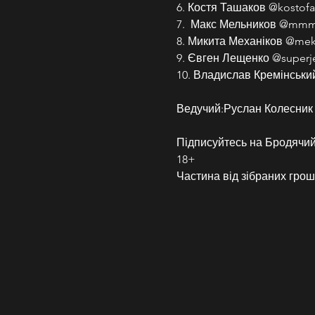
6. Костя Ташаков @kostofa
7.  Макс Мельников @mm
8. Микита Механіков @mek
9. Євген Лещенко @superj
10. Владислав Кремінськи
Ведучий:Руслан Колесник
Підписуйтесь на Бродячий 
18+
Частина від зібраних грош