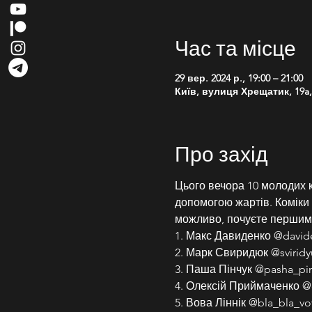
Час та місце
29 вер. 2024 р., 19:00 – 21:00
Київ, вулиця Хрещатик, 19a, 
Про захід
Цього вечора 10 молодих к
допомогою жартів. Коміки ро
можливо, почуєте першим
1. Макс Давиденко @davi
2. Марк Свиридюк @sviridy
3. Паша Пінчук @pasha_pi
4. Олексій Приймаченко @
5. Вова Ліннік @bla_bla_vo