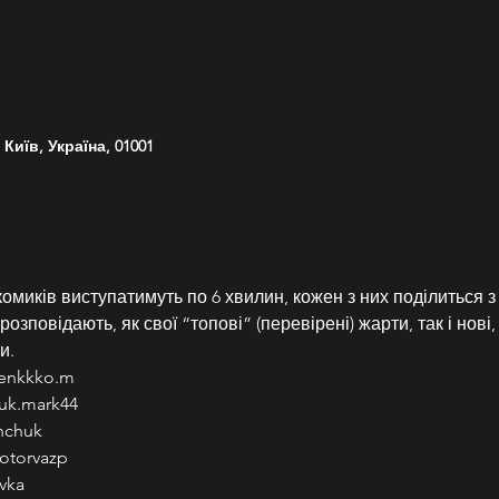
Київ, Україна, 01001
омиків виступатимуть по 6 хвилин, кожен з них поділиться з
зповідають, як свої “топові” (перевірені) жарти, так і нові, а
и.
denkkko.m
uk.mark44
nchuk
otorvazp
vka