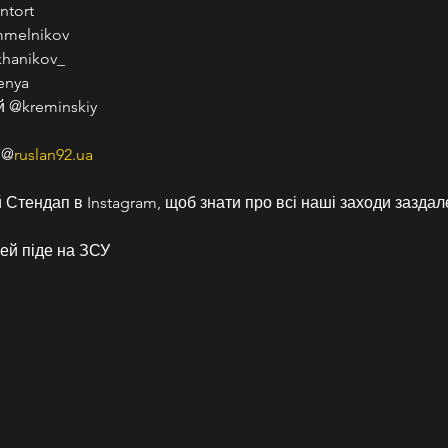
ntort
mmelnikov
hanikov_
enya
й @kreminskiy
 @
ruslan92.ua
Стендап в Instagram, щоб знати про всі наші заходи заздале
ей піде на ЗСУ