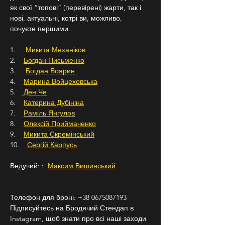
як свої “топові” (перевірені) жарти, так і 
нові, актуальні, котрі ви, можливо, 
почуєте першими.
1.     
Микита Механіков
2.    
Богдан Письменко
3.     
Богдан Боярин 
4.    
Марина Войцеховська
5.   
 Ден Че
6.    
Катерина Дубініна
7.    
Раміль Янгулов
8.    
Олексій Приймаченко
9.    
Микита Скремінський
10.    
Сергій Карпусь
Ведучий: :  
Максим Вишинський
Телефон для броні: +38 0675087193
Підписуйтесь на Бродячий Стендап в 
Instagram, щоб знати про всі наші заходи 