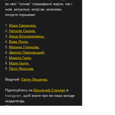
як свої “топові” (перевірені) жарти, так і 
нові, актуальні, котрі ви, можливо, 
почуєте першими.
1. 
Марк Свиридюк 
2. 
Наталія Скорик 
3. 
Даша Білоцерковець 
4. 
Вова Ліннік 
5. 
Марина Горнєєва 
6. 
Дмитро Павловський 
7. 
Микита Гарін 
8. 
Марк Ільчук 
9. 
Пірог Ярослав 
Ведучий: 
Євген Лещенко 
Підписуйтесь на 
Бродячий Стендап
 в 
Instagram, щоб знати про всі наші заходи 
заздалегідь.
18+