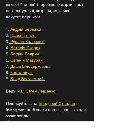
як свої “топові” (перевірені) жарти, так і 
нові, актуальні, котрі ви, можливо, 
почуєте першими.
1. 
Андрій Бережко 
2. 
Паша Пінчук 
3.
 Руслан Колесник 
4. 
Наталія Скорик
5. 
Богдан Боярин 
6. 
Євгеній Мазурян 
7. 
Даша Білоцерковець 
8. 
Костя Бігус 
9. 
Влад Бесчастний 
Ведучий:  
Євген Лещенко 
Підписуйтесь на 
Бродячий Стендап
 в 
Instagram, щоб знати про всі наші заходи 
заздалегідь.
18+