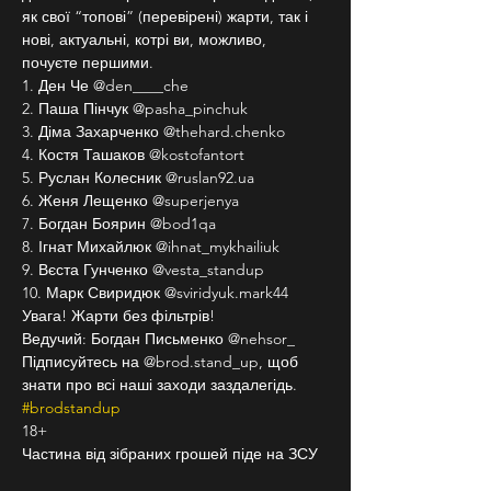
як свої “топові” (перевірені) жарти, так і 
нові, актуальні, котрі ви, можливо, 
почуєте першими.
1. Ден Че @den____che
2. Паша Пінчук @pasha_pinchuk
3. Діма Захарченко @thehard.chenko
4. Костя Ташаков @kostofantort
5. Руслан Колесник @ruslan92.ua
6. Женя Лещенко @superjenya
7. Богдан Боярин @bod1qa
8. Ігнат Михайлюк @ihnat_mykhailiuk
9. Вєста Гунченко @vesta_standup
10. Марк Свиридюк @sviridyuk.mark44
Увага! Жарти без фільтрів!
Ведучий: Богдан Письменко @nehsor_
Підписуйтесь на @brod.stand_up, щоб 
знати про всі наші заходи заздалегідь. 
#brodstandup
18+
Частина від зібраних грошей піде на ЗСУ