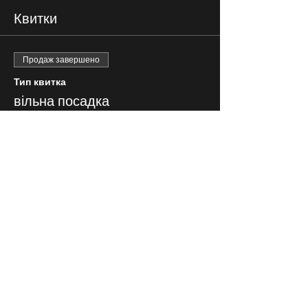
Квитки
Продаж завершено
Тип квитка
вільна посадка
Ціна
200,00 ₴
СЛІДКУЙ ЗА НАМИ В
СОЦІАЛЬНИХ
МЕРЕЖАХ