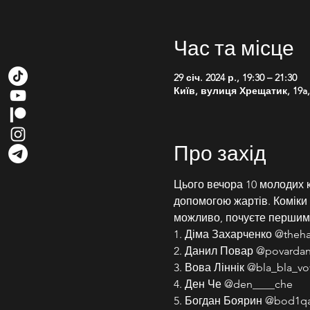
Час та місце
29 січ. 2024 р., 19:30 – 21:30
Київ, вулиця Хрещатик, 19a, 
Про захід
Цього вечора 10 молодих к
допомогою жартів. Коміки ро
можливо, почуєте першим
1. Діма Захарченко @theh
2. Данил Повар @povardan
3. Вова Ліннік @bla_bla_vo
4. Ден Че @den____che
5. Богдан Боярин @bod1qa