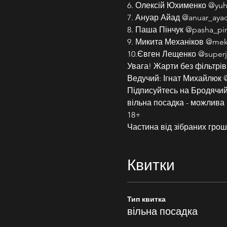
6. Олексій Юхименко @yuh.
7. Ануар Айад @anuar_aya
8. Паша Пінчук @pasha_pi
9. Микита Механіков @mek
10.Євген Лещенко @superj
Увага! Жарти без фільтрів
Ведучий: Ігнат Михайлюк @
Підписуйтесь на Бродячий 
вільна посадка - можлива 
18+
Частина від зібраних грош
Квитки
Тип квитка
вільна посадка