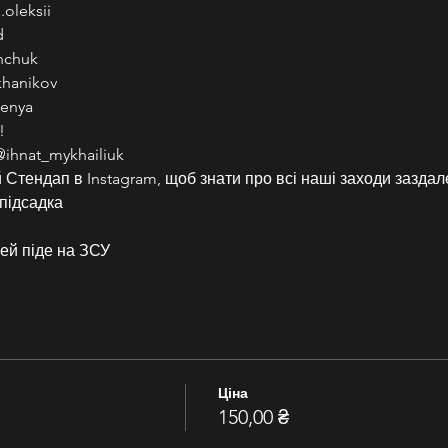
oleksii
d
nchuk
hanikov
enya
!
ihnat_mykhailiuk
Стендап в Instagram, щоб знати про всі наші заходи заздале
підсадка
ей піде на ЗСУ
Ціна
150,00 ₴