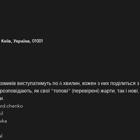
Київ, Україна, 01001
омиків виступатимуть по 6 хвилин, кожен з них поділиться з
зповідають, як свої “топові” (перевірені) жарти, так і нові, а
и.
ard.chenko
il
vka
l