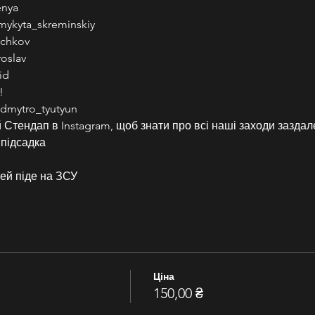
enya
mykyta_skreminskiy
uchkov
oslav
id
!
dmytro_tyutyun
Стендап в Instagram, щоб знати про всі наші заходи заздал
 підсадка
ей піде на ЗСУ
Ціна
150,00 ₴