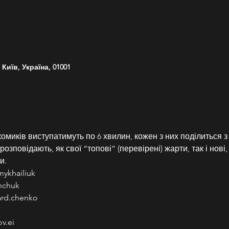
Київ, Україна, 01001
омиків виступатимуть по 6 хвилин, кожен з них поділиться з
зповідають, як свої “топові” (перевірені) жарти, так і нові, а
и.
mykhailiuk
nchuk
ard.chenko
v.ei