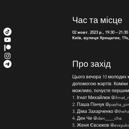
Час та місце
02 жовт. 2023 р., 19:30 – 21:30
Київ, вулиця Хрещатик, 19a, 
Про захід
Цього вечора 10 молодих к
допомогою жартів. Коміки ро
можливо, почуєте першим
1. Ігнат Михайлюк @ihnat_
2. Паша Пінчук @pasha_pi
3. Діма Захарченко @theh
4. Ден Че @den____che
5. Женя Євсюков @evsyuko