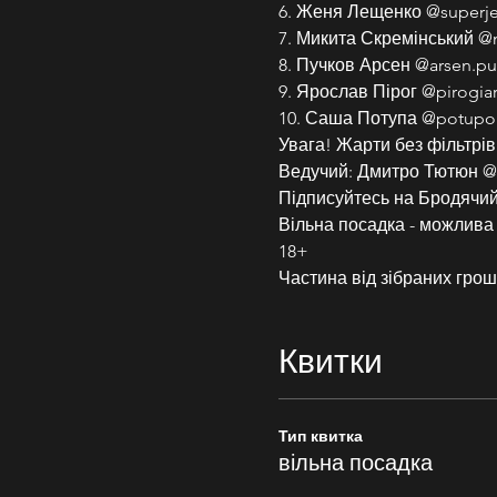
6. Женя Лещенко @superj
7. Микита Скремінський @
8. Пучков Арсен @arsen.p
9. Ярослав Пірог @pirogiar
10. Саша Потупа @potupo
Увага! Жарти без фільтрів
Ведучий: Дмитро Тютюн @
Підписуйтесь на Бродячий 
Вільна посадка - можлива
18+
Частина від зібраних грош
Квитки
Тип квитка
вільна посадка