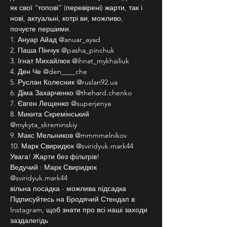
як свої “топові” (перевірені) жарти, так і 
нові, актуальні, котрі ви, можливо, 
почуєте першими.
1. Ануар Айад @anuar_ayad
2. Паша Пінчук @pasha_pinchuk
3. Ігнат Михайлюк @ihnat_mykhailiuk
4. Ден Че @den____che
5. Руслан Колесник @ruslan92.ua
6. Діма Захарченко @thehard.chenko
7. Євген Лещенко @superjenya
8. Микита Скремінський 
@mykyta_skreminskiy
9. Макс Мельников @mmmmelnikov
10. Марк Свиридюк @sviridyuk.mark44
Увага! Жарти без фільтрів!
Ведучий : Марк Свиридюк 
@sviridyuk.mark44
вільна посадка - можлива підсадка
Підписуйтесь на Бродячий Стендап в 
Instagram, щоб знати про всі наші заходи 
заздалегідь