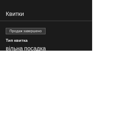
Квитки
Продаж завершено
Тип квитка
вільна посадка
Ціна
300,00 ₴
СЛІДКУЙ ЗА НАМИ В
СОЦІАЛЬНИХ