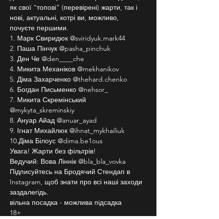
як свої “топові” (перевірені) жарти, так і 
нові, актуальні, котрі ви, можливо, 
почуєте першими.
1. Марк Свиридюк @sviridyuk.mark44
2. Паша Пінчук @pasha_pinchuk
3. Ден Че @den____che
4. Микита Механіков @mekhanikov
5. Діма Захарченко @thehard.chenko
6. Богдан Письменко @nehsor_
7. Микита Скремінський 
@mykyta_skreminskiy
8. Ануар Айад @anuar_ayad
9. Ігнат Михайлюк @ihnat_mykhailiuk
10.Діма Білоус @dima.be1ous
Увага! Жарти без фільтрів!
Ведучий: Вова Ліннік @bla_bla_vovka
Підписуйтесь на Бродячий Стендап в 
Instagram, щоб знати про всі наші заходи 
заздалегідь.
вільна посадка - можлива підсадка
18+