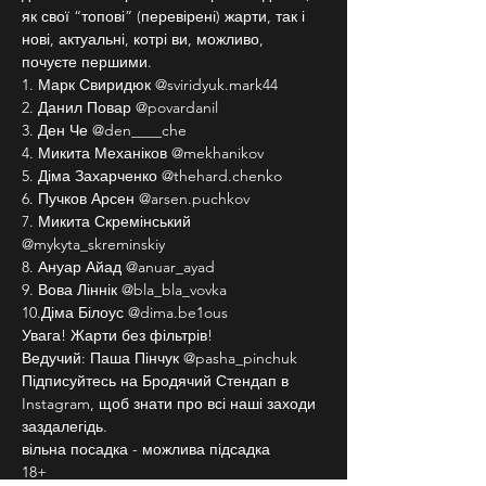
як свої “топові” (перевірені) жарти, так і 
нові, актуальні, котрі ви, можливо, 
почуєте першими.
1. Марк Свиридюк @sviridyuk.mark44
2. Данил Повар @povardanil
3. Ден Че @den____che
4. Микита Механіков @mekhanikov
5. Діма Захарченко @thehard.chenko
6. Пучков Арсен @arsen.puchkov
7. Микита Скремінський 
@mykyta_skreminskiy
8. Ануар Айад @anuar_ayad
9. Вова Ліннік @bla_bla_vovka
10.Діма Білоус @dima.be1ous
Увага! Жарти без фільтрів!
Ведучий: Паша Пінчук @pasha_pinchuk
Підписуйтесь на Бродячий Стендап в 
Instagram, щоб знати про всі наші заходи 
заздалегідь.
вільна посадка - можлива підсадка
18+