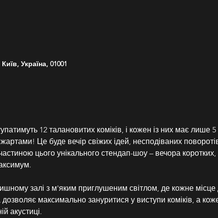
Київ, Україна, 01001
упатимуть 12 талановитих коміків, і кожен із них має лише 
 жартами! Це буде вечір свіжих ідей, несподіваних поворотів
частиною цього унікального стендап-шоу – вечора коротких, 
максимум.
ишному залі з м'яким приглушеним світлом, де кожне місце д
дозволяє максимально зануритися у виступи коміків, а кож
ій акустиці.