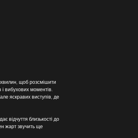
5 хвилин, щоб розсмішити 
 і вибухових моментів. 
але яскравих виступів, де 
ає відчуття близькості до 
ен жарт звучить ще 