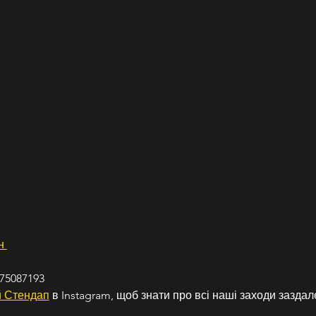
н 
75087193
 Стендап
 в Instagram, щоб знати про всі наші заходи заздале