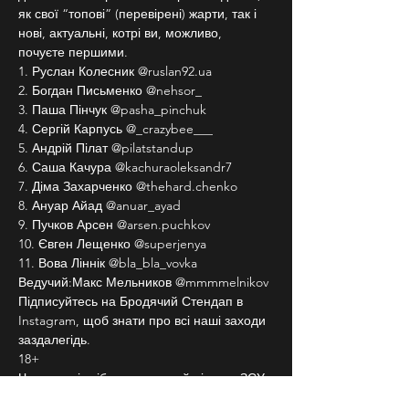
як свої “топові” (перевірені) жарти, так і 
нові, актуальні, котрі ви, можливо, 
почуєте першими.
1. Руслан Колесник @ruslan92.ua
2. Богдан Письменко @nehsor_
3. Паша Пінчук @pasha_pinchuk
4. Сергій Карпусь @_crazybee___
5. Андрій Пілат @pilatstandup
6. Саша Качура @kachuraoleksandr7
7. Діма Захарченко @thehard.chenko
8. Ануар Айад @anuar_ayad
9. Пучков Арсен @arsen.puchkov
10. Євген Лещенко @superjenya
11. Вова Ліннік @bla_bla_vovka
Ведучий:Макс Мельников @mmmmelnikov
Підписуйтесь на Бродячий Стендап в 
Instagram, щоб знати про всі наші заходи 
заздалегідь.
18+
Частина від зібраних грошей піде на ЗСУ