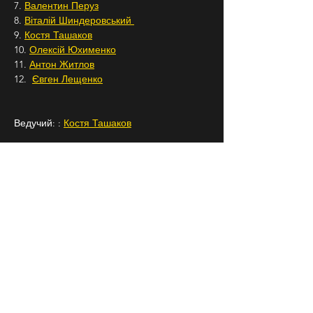
7. 
Валентин Перуз
8. 
Віталій Шиндеровський 
9. 
Костя Ташаков
10. 
Олексій Юхименко
11. 
Антон Житлов
12.  
Євген Лещенко
Ведучий: : 
Костя Ташаков
Телефон для броні: +38 0675087193
Підписуйтесь на 
Бродячий Стендап
 в 
Instagram, щоб знати про всі наші заходи 
заздалегідь.
18+
СЛІДКУЙ ЗА НАМИ В