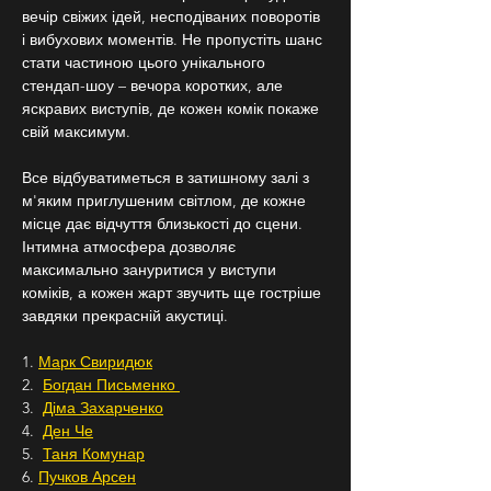
вечір свіжих ідей, несподіваних поворотів 
і вибухових моментів. Не пропустіть шанс 
стати частиною цього унікального 
стендап-шоу – вечора коротких, але 
яскравих виступів, де кожен комік покаже 
свій максимум.
Все відбуватиметься в затишному залі з 
м'яким приглушеним світлом, де кожне 
місце дає відчуття близькості до сцени. 
Інтимна атмосфера дозволяє 
максимально зануритися у виступи 
коміків, а кожен жарт звучить ще гостріше 
завдяки прекрасній акустиці.
1. 
Марк Свиридюк
2.  
Богдан Письменко 
3.  
Діма Захарченко
4.  
Ден Че
5.  
Таня Комунар
6. 
Пучков Арсен