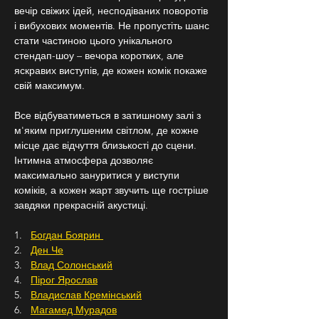
вечір свіжих ідей, несподіваних поворотів 
і вибухових моментів. Не пропустіть шанс 
стати частиною цього унікального 
стендап-шоу – вечора коротких, але 
яскравих виступів, де кожен комік покаже 
свій максимум.
Все відбуватиметься в затишному залі з 
м'яким приглушеним світлом, де кожне 
місце дає відчуття близькості до сцени. 
Інтимна атмосфера дозволяє 
максимально зануритися у виступи 
коміків, а кожен жарт звучить ще гостріше 
завдяки прекрасній акустиці.
1.   
Богдан Боярин 
2.   
Ден Че
3.   
Влад Солонський
4.   
Пірог Ярослав
5.   
Владислав Кремінський
6.   
Магамед Мурадов