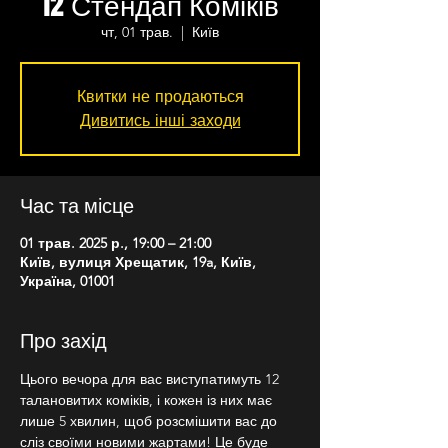
12 Стендап Коміків
чт, 01 трав.
  |  
Київ
Квитки не продаються
Дивитись інші заходи
Час та місце
01 трав. 2025 р., 19:00 – 21:00
Київ, вулиця Хрещатик, 19a, Київ,
Україна, 01001
Про захід
Цього вечора для вас виступатимуть 12 
талановитих коміків, і кожен із них має 
лише 5 хвилин, щоб розсмішити вас до 
сліз своїми новими жартами! Це буде 