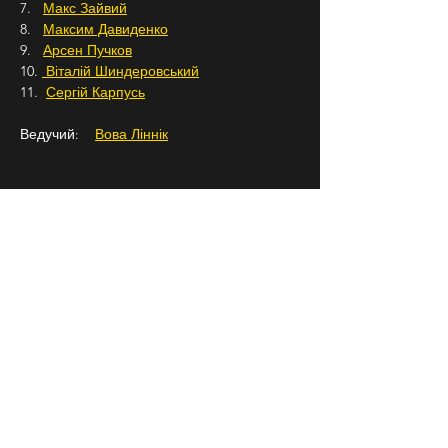
7.   
Макс Зайвий
8.   
Максим Давиденко
9.   
Арсен Пучков
10. 
 Віталій Шиндеровський
11.  
Сергій Карпусь
Ведучий:    
Вова Ліннік
Телефон для броні: +38 0675087193
Підписуйтесь на Бродячий Стендап в 
Instagram, щоб знати про всі наші заходи 
заздалегідь.
18+
СЛІДКУЙ ЗА НАМИ В
СОЦІАЛЬНИХ