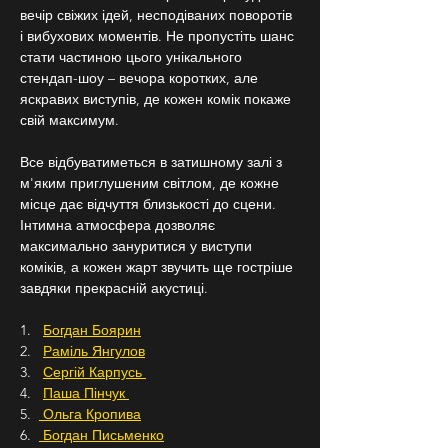
вечір свіжих ідей, несподіваних поворотів 
і вибухових моментів. Не пропустіть шанс 
стати частиною цього унікального 
стендап-шоу – вечора коротких, але 
яскравих виступів, де кожен комік покаже 
свій максимум.
Все відбуватиметься в затишному залі з 
м'яким приглушеним світлом, де кожне 
місце дає відчуття близькості до сцени. 
Інтимна атмосфера дозволяє 
максимально зануритися у виступи 
коміків, а кожен жарт звучить ще гостріше 
завдяки прекрасній акустиці.
1.   
Богдан Боярин
2.   
Раміль Янгулов
3.   
Сергій Карпусь 
4.   
Паша Пінчук 
5.  
 Ольга Кропива
6.  
 Богдан Письменко