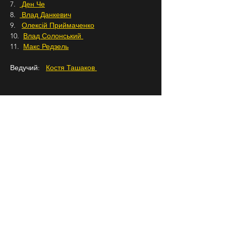
7.  
 Ден Че
8.  
 Влад Данкевич
9.   
Олексій Приймаченко
10.  
Влад Солонський 
11.  
Макс Редзель
Ведучий:   
Костя Ташаков 
Телефон для броні: +38 0675087193
Підписуйтесь на
 Бродячий Стендап
 в 
Instagram, щоб знати про всі наші заходи 
заздалегідь.
18+
СЛІДКУЙ ЗА НАМИ В
СОЦІАЛЬНИХ