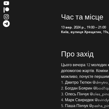
Час та місце
13 вер. 2024 р., 19:00 – 21:00
Київ, вулиця Хрещатик, 19a, 
Про захід
Цього вечора 12 молодих к
допомогою жартів. Коміки ро
можливо, почуєте першим
1. Дмитро Тютюн @dmytro_
2. Богдан Боярин @bod1q
3. Олесь Пінчук @oles_pin
4. Марк Свиридюк @sviridy
5. Паша Пінчук @pasha_pi