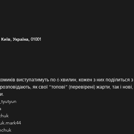
Київ, Україна, 01001
омиків виступатимуть по 6 хвилин, кожен з них поділиться з
зповідають, як свої “топові” (перевірені) жарти, так і нові, а
и.
tyutyun
a
chuk
uk.mark44
nchuk