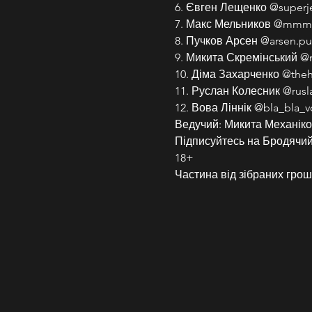
6. Євген Лещенко @superj
7. Макс Мельников @mmm
8. Пучков Арсен @arsen.p
9. Микита Скремінський @
10. Діма Захарченко @the
11. Руслан Колесник @rusl
12. Вова Ліннік @bla_bla_v
Ведучий: Микита Механік
Підписуйтесь на Бродячий 
18+
Частина від зібраних грош