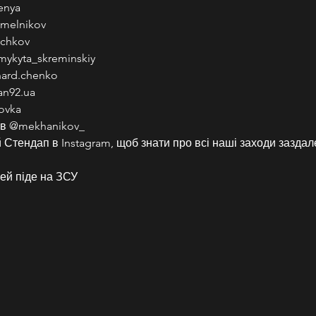
enya
melnikov
uchkov
mykyta_skreminskiy
hard.chenko
an92.ua
ovka
ов @mekhanikov_
Стендап в Instagram, щоб знати про всі наші заходи заздале
ей піде на ЗСУ