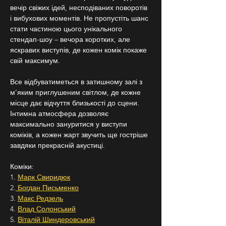
вечір свіжих ідей, несподіваних поворотів 
і вибухових моментів. Не пропустіть шанс 
стати частиною цього унікального 
стендап-шоу – вечора коротких, але 
яскравих виступів, де кожен комік покаже 
свій максимум.
Все відбуватиметься в затишному залі з 
м’яким приглушеним світлом, де кожне 
місце дає відчуття близькості до сцени. 
Інтимна атмосфера дозволяє 
максимально зануритися у виступи 
коміків, а кожен жарт звучить ще гостріше 
завдяки прекрасній акустиці.
Коміки:
1. 
Марк Свиридюк
2.
 Богдан Письменко
3. 
Макс Редзель
4. 
Влад Солонський
5. 
Віталій Шиндеровський