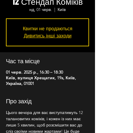
12 Стендап Коміків
нд, 01 черв.
  |  
Київ
Квитки не продаються
Дивитись інші заходи
Час та місце
01 черв. 2025 р., 16:30 – 18:30
Київ, вулиця Хрещатик, 19a, Київ,
Україна, 01001
Про захід
Цього вечора для вас виступатимуть 12 
талановитих коміків, і кожен із них має 
лише 5 хвилин, щоб розсмішити вас до 
сліз своїми новими жартами! Це буде 