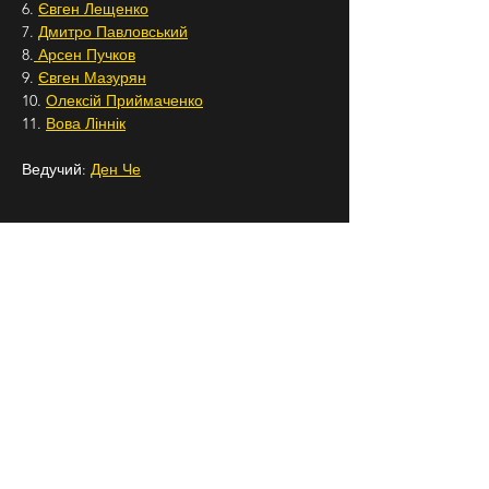
6. 
Євген Лещенко
7. 
Дмитро Павловський
8.
 Арсен Пучков
9. 
Євген Мазурян
10. 
Олексій Приймаченко
11. 
Вова Ліннік
Ведучий: 
Ден Че
Телефон для броні: +38 0675087193
Підписуйтесь на 
Бродячий Стендап
 в 
Instagram, щоб знати про всі наші заходи 
заздалегідь.
18+
СЛІДКУЙ ЗА НАМИ В