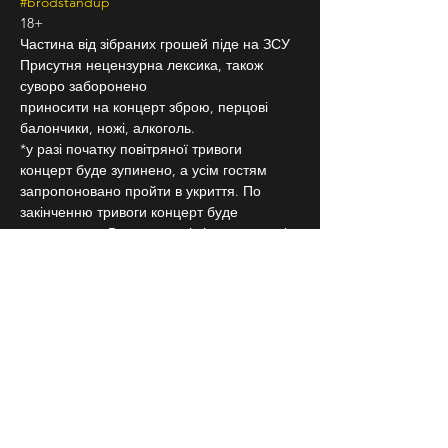
#brodstandup
18+
Частина від зібраних грошей піде на ЗСУ
Присутня нецензурна лексика, також 
суворо заборонено
приносити на концерт зброю, перцові 
балончики, ножі, алкоголь.
*у разі початку повітряної тривоги 
концерт буде зупинено, а усім гостям 
запропоновано пройти в укриття. По 
закінченню тривоги концерт буде 
продовжено. В залежності від тривалості 
тривоги концерт може бути перенесено 
на іншу дату. Якщо повітряна тривога 
розпочинається пізніше, аніж за годину 
від початку концерту, концерт може 
вважатися завершеним.