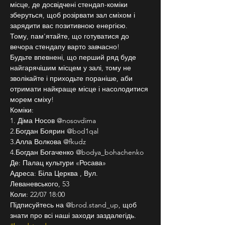
місце, де досвідчені стендап-коміки 
зберуться, щоб розірвати зал сміхом і 
зарядити вас позитивною енергією.
Тому, пам'ятайте, що готуватися до 
вечора стендапу варто завчасно!
Будьте впевнені, що перший ряд буде 
найгарячішим місцем у залі, тому не 
зволікайте і приходьте пораніше, аби 
отримати найкраще місце і насолодитися 
морем сміху!
Коміки:
1. Діма Носов @nosovdima
2.Богдан Боярин @bod1qal
3.Алла Волкова @fkudz
4.Богдан Богаченко @bodya_bohachenko
Де: Палац культури «Росава»
Адреса: Біла Церква , Вул. 
Леваневського, 53
Коли: 22/07 18:00
Підписуйтесь на @brod.stand_up, щоб 
знати про всі наші заходи заздалегідь. 