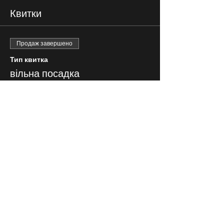
Квитки
Продаж завершено
Тип квитка
вільна посадка
Ціна
300,00 ₴
СЛІДКУЙ ЗА НАМИ В
СОЦІАЛЬНИХ
МЕРЕЖАХ