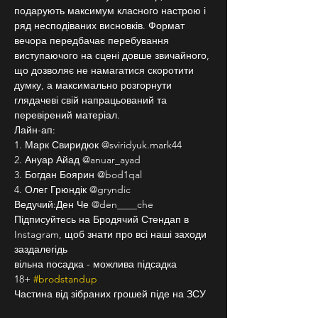
подарують максимум класного настрою і 
ряд несподіваних висновків. Формат 
вечора передбачає перебування 
виступаючого на сцені довше звичайного, 
що дозволяє не намагатися скоротити 
думку, а максимально розгорнути 
глядачеві свій напрацьований та 
перевірений матеріал.
Лайн-ап:
1. Марк Свиридюк @sviridyuk.mark44
2. Ануар Айад @anuar_ayad
3. Богдан Боярин @bod1qal
4. Олег Грюндік @gryndic
Ведучий:Ден Че @den____che
Підписуйтесь на Бродячий Стендап в 
Instagram, щоб знати про всі наші заходи 
заздалегідь
вільна посадка - можлива підсадка
18+ 
#brodstandup
Частина від зібраних грошей піде на ЗСУ