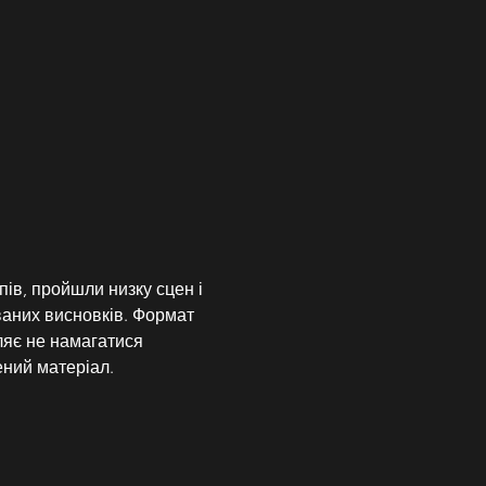
пів, пройшли низку сцен і 
аних висновків. Формат 
ляє не намагатися 
ений матеріал.