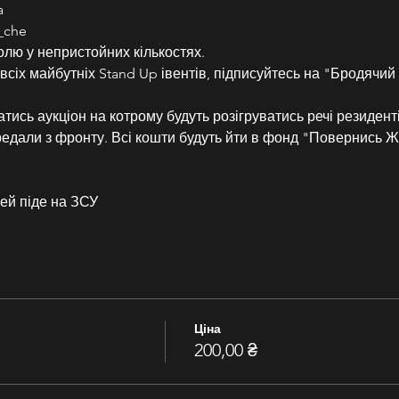
a
_che
олю у непристойних кількостях.
 всіх майбутніх Stand Up івентів, підписуйтесь на "Бродячий
ватись аукціон на котрому будуть розігруватись речі резиден
ередали з фронту. Всі кошти будуть йти в фонд "Повернись 
ей піде на ЗСУ
Ціна
200,00 ₴