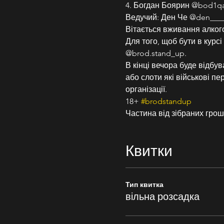
4. Богдан Боярин @bod1q
Ведучий: Ден Че @den___
Вітається вживання алког
Для того, щоб бути в курсі
@brod.stand_up.
В кінці вечора буде відбу
або слоти які військові п
організації.
18+ 
#brodstandup
Частина від зібраних грош
Квитки
Тип квитка
вільна розсадка