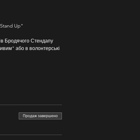
 Stand Up" 
тів Бродячого Стендапу 
Живим" або в волонтерські 
Продаж завершено