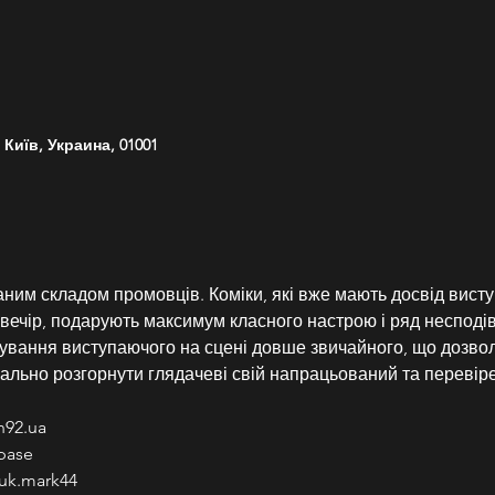
 Київ, Украина, 01001
раним складом промовців. Коміки, які вже мають досвід висту
вечір, подарують максимум класного настрою і ряд несподів
бування виступаючого на сцені довше звичайного, що дозво
мально розгорнути глядачеві свій напрацьований та перевір
n92.ua
pase
uk.mark44