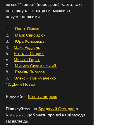
як свої “топові” (перевірені) жарти, так і 
нові, актуальні, котрі ви, можливо, 
почуєте першими.
1.     
Паша Пінчук
2.     
Марк Свиридюк
3.     
Юра Коломієць
4.    
Макс Редзель
5.    
Наталія Скорик 
6.    
Микита Гарін 
7.     
Микита Скремінський 
8.    
 Раміль Янгулов
9.    
Олексій Приймаченко
10. 
Даня Повар 
Ведучий: :  
Євген Лещенко
Підписуйтесь на 
Бродячий Стендап
 в 
Instagram, щоб знати про всі наші заходи 
заздалегідь.   
18+