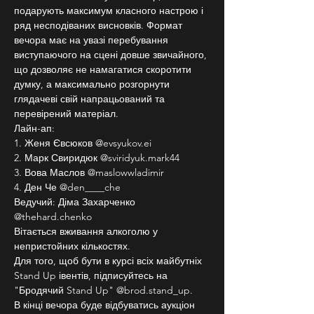
подарують максимум класного настрою і 
ряд несподіваних висновків. Формат 
вечора має на увазі перебування 
виступаючого на сцені довше звичайного, 
що дозволяє не намагатися скоротити 
думку, а максимально розгорнути 
глядачеві свій напрацьований та 
перевірений матеріал.
Лайн-ап:
1. Женя Євсюков @evsyukov.ei
2. Марк Свиридюк @sviridyuk.mark44
3. Вова Маслов @maslowwladimir
4. Ден Че @den____che
Ведучий: Діма Захарченко 
@thehard.chenko
Вітається вживання алкоголю у 
непристойних кількостях.
Для того, щоб бути в курсі всіх майбутніх 
Stand Up івентів, підписуйтесь на 
"Бродячий Stand Up" @brod.stand_up.
В кінці вечора буде відбуватись аукціон 