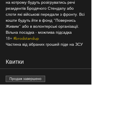
на котрому будуть розігруватись речі 
резидентів Бродячого Стендапу або 
слоти які військові передали з фронту. Всі 
кошти будуть йти в фонд "Повернись 
Живим" або в волонтерські організації.
Вільна посадка - можлива підсадка
18+ 
#brodstandup
Частина від зібраних грошей піде на ЗСУ
Квитки
Продаж завершено
Тип квитка
вільна розсадка
Ціна
200,00 ₴