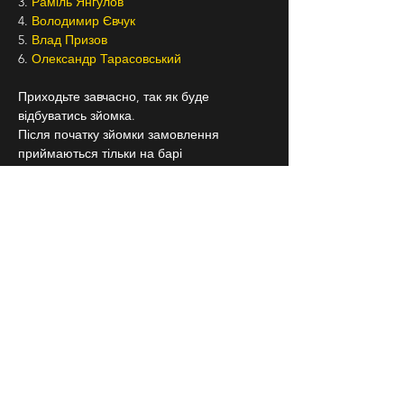
3. 
Раміль Янгулов
4. 
Володимир Євчук
5. 
Влад Призов 
6. 
Олександр Тарасовський 
Приходьте завчасно, так як буде 
відбуватись зйомка.
Після початку зйомки замовлення 
приймаються тільки на барі
Підписуйтесь на 
Бродячий Стендап
 в 
Instagram, щоб знати про всі наші заходи 
заздалегідь
18+
СЛІДКУЙ ЗА НАМИ В
СОЦІАЛЬНИХ