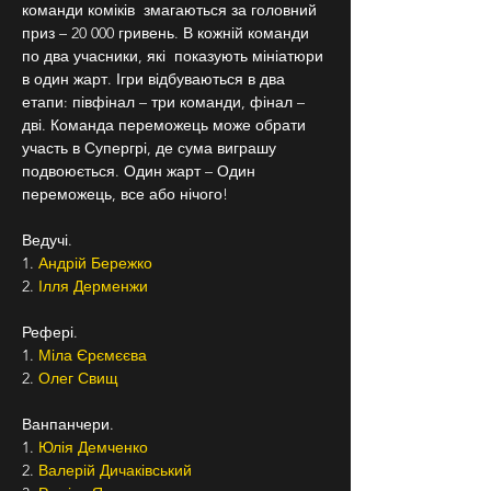
команди коміків  змагаються за головний 
приз – 20 000 гривень. В кожній команди 
по два учасники, які  показують мініатюри 
в один жарт. Ігри відбуваються в два 
етапи: півфінал – три команди, фінал – 
дві. Команда переможець може обрати 
участь в Супергрі, де сума виграшу 
подвоюється. Один жарт – Один 
переможець, все або нічого!
Ведучі.
1. 
Андрій Бережко 
2. 
Ілля Дерменжи 
Рефері.
1. 
Міла Єрємєєва 
2. 
Олег Свищ
Ванпанчери.
1. 
Юлія Демченко
2. 
Валерій Дичаківський