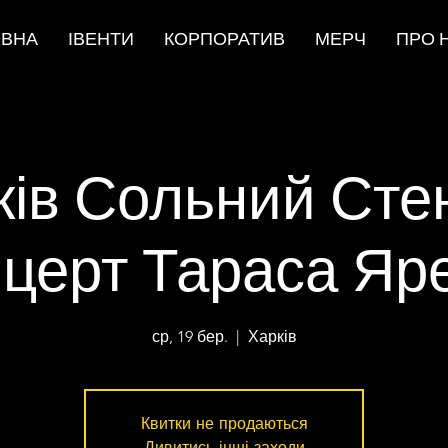
ОВНА
ІВЕНТИ
КОРПОРАТИВ
МЕРЧ
ПРО 
ків Сольний Сте
церт Тараса Яр
ср, 19 бер.
  |  
Харків
Квитки не продаються
Дивитись інші заходи