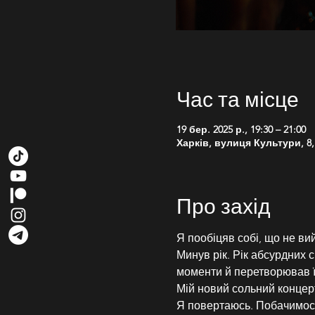
Час та місце
19 бер. 2025 р., 19:30 – 21:00
Харків, вулиця Культури, 8,
Про захід
Я пообіцяв собі, що не вий
Минув рік. Рік абсурдних с
моменти й перетворював ї
Мій новий сольний концерт 
Я повертаюсь. Побачимось