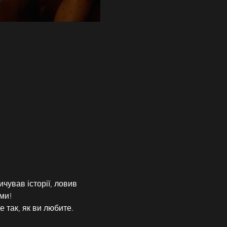
чував історії, ловив 
ми!
 так, як ви любите.  