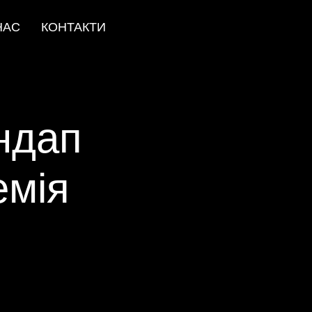
НАС
КОНТАКТИ
ндап
емія