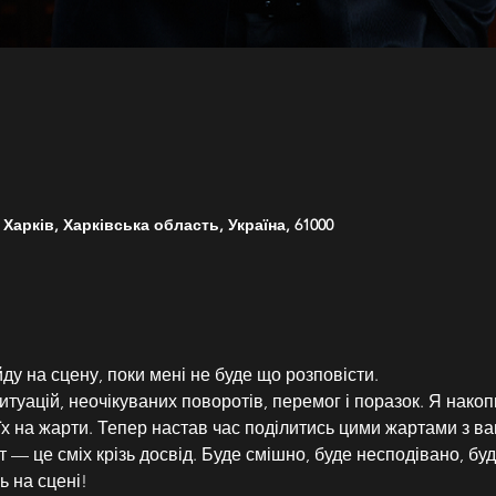
 Харків, Харківська область, Україна, 61000
ду на сцену, поки мені не буде що розповісти.  
итуацій, неочікуваних поворотів, перемог і поразок. Я накопи
х на жарти. Тепер настав час поділитись цими жартами з ва
— це сміх крізь досвід. Буде смішно, буде несподівано, буде
 на сцені!