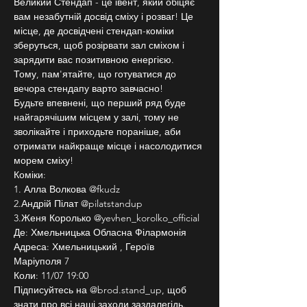
Великий Стендап - це івент, який обіцяє 
вам незабутній досвід сміху і розваг! Це 
місце, де досвідчені стендап-коміки 
зберуться, щоб розірвати зал сміхом і 
зарядити вас позитивною енергією.
Тому, пам'ятайте, що готуватися до 
вечора стендапу варто завчасно!
Будьте впевнені, що перший ряд буде 
найгарячішим місцем у залі, тому не 
зволікайте і приходьте пораніше, аби 
отримати найкраще місце і насолодитися 
морем сміху!
Коміки:
1. Алла Волкова @fkudz
2.Андрій Пілат @pilatstandup
3.Женя Королько @yevhen_korolko_official
Де: Хмельницька Обласна Філармонія
Адреса: Хмельницький , Героїв 
Маріуполя 7
Коли: 11/07 19:00
Підписуйтесь на @brod.stand_up, щоб 
знати про всі наші заходи заздалегідь. 