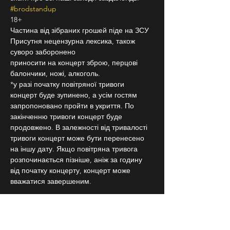
#brodstandup
18+
Частина від зібраних грошей піде на ЗСУ
Присутня нецензурна лексика, також 
суворо заборонено
приносити на концерт зброю, перцові 
балончики, ножі, алкоголь.
*у разі початку повітряної тривоги 
концерт буде зупинено, а усім гостям 
запропоновано пройти в укриття. По 
закінченню тривоги концерт буде 
продовжено. В залежності від тривалості 
тривоги концерт може бути перенесено 
на іншу дату. Якщо повітряна тривога 
розпочинається пізніше, аніж за годину 
від початку концерту, концерт може 
вважатися завершеним.
Квитки