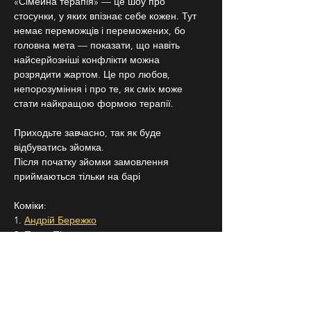
«Сімейна терапія» — це шоу про 
стосунки, у яких впізнає себе кожен. Тут 
немає переможців і переможених, бо 
головна мета — показати, що навіть 
найсерйозніші конфлікти можна 
розрядити жартом. Це про любов, 
непорозуміння і про те, як сміх може 
стати найкращою формою терапії.
Приходьте завчасно, так як буде 
відбуватись зйомка.
Після початку зйомки замовлення 
приймаються тільки на барі
Коміки:
1. 
Андрій Бережко
2. 
Паша Пінчук  
3. 
Даша Білоцерковець 
4.  
Наталія Скорик 
Підписуйтесь на 
Бродячий Стендап
 в 
Instagram, щоб знати про всі наші заходи 