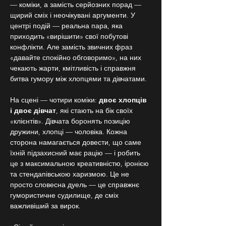
— коміки, а замість серйозних порад — 
щирий сміх і неочікувані аргументи. У 
центрі подій — реальна пара, яка 
приходить «вирішити» свої побутові 
конфлікти. Але замість звичних фраз 
«давайте спокійно обговоримо», на них 
чекають жарти, кмітливість і справжня 
битва гумору між хлопцями та дівчатами.
На сцені — чотири коміки: 
двоє хлопців 
і двоє дівчат
, які стають на бік своїх 
«клієнтів». Дівчата боронять позицію 
дружини, хлопці — чоловіка. Кожна 
сторона намагається довести, що саме 
їхній підзахисний має рацію — і робить 
це з максимальною креативністю, іронією 
та стендапівською харизмою. Це не 
просто словесна дуель — це справжнє 
гумористичне судилище, де сміх 
важливіший за вирок.