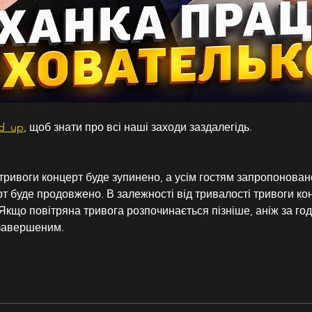
nd_up
, щоб знати про всі наші заходи заздалегідь.
ї тривоги концерт буде зупинено, а усім гостям запропонован
т буде продовжено. В залежності від тривалості тривоги ко
Якщо повітряна тривога розпочинається пізніше, аніж за годи
завершеним.