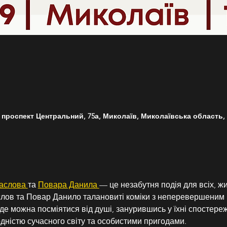
 проспект Центральний, 75а, Миколаїв, Миколаївська область, У
аслова 
та 
Повара Данила 
— це незабутня подія для всіх, ж
слов та Повар Данило талановиті коміки з неперевершеним 
 де можна посміятися від душі, занурившись у їхні спостер
дністю сучасного світу та особистими пригодами.