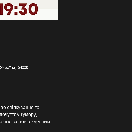
країна, 54000
иве спілкування та 
почуттям гумору, 
еження за повсякденним 