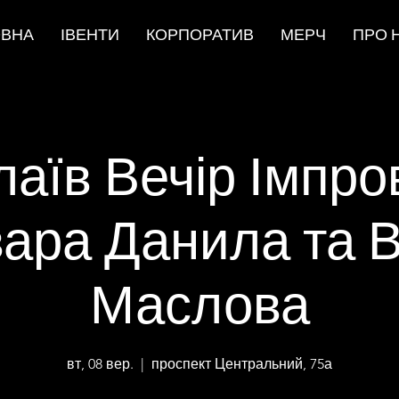
ОВНА
ІВЕНТИ
КОРПОРАТИВ
МЕРЧ
ПРО 
аїв Вечір Імпров
ара Данила та 
Маслова
вт, 08 вер.
  |  
проспект Центральний, 75а