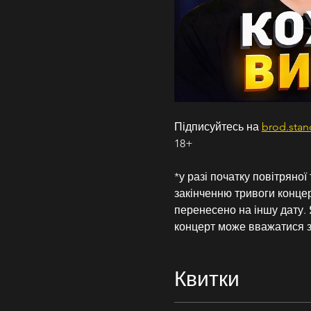
Підписуйтесь на 
brod.sta
18+
*у разі початку повітряно
закінченню тривоги концер
перенесено на іншу дату. 
концерт може вважатися 
Квитки