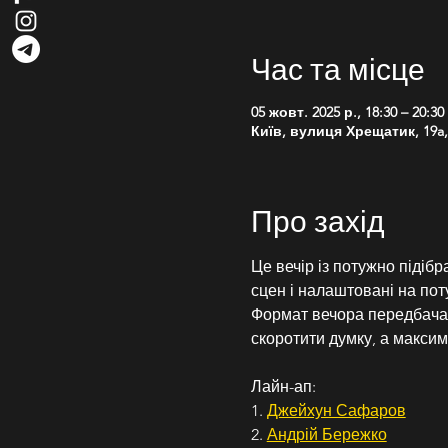
Час та місце
05 жовт. 2025 р., 18:30 – 20:30
Київ, вулиця Хрещатик, 19a, 
Про захід
Це вечір із потужно підіб
сцен і налаштовані на пот
Формат вечора передбачає
скоротити думку, а макси
Лайн-ап:
1. 
Джейхун Сафаров
2. 
Андрій Бережко