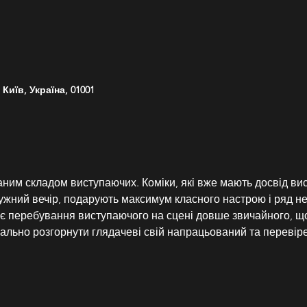
Київ, Україна, 01001
раним складом виступаючих. Коміки, які вже мають досвід ви
ужний вечір, подарують максимум класного настрою і ряд не
 перебування виступаючого на сцені довше звичайного, що
мально розгорнути глядачеві свій напрацьований та перевір