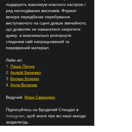
подарують максимум класного настрою і 
ряд несподіваних висновків. Формат 
вечора передбачає перебування 
виступаючого на сцені довше звичайного, 
що дозволяє не намагатися скоротити 
думку, а максимально розгорнути 
глядачеві свій напрацьований та 
перевірений матеріал.
Лайн-ап:
1. 
Паша Пінчук
2. 
Андрій Бережко
3. 
Богдан Боярин
4. 
Алла Волкова
Ведучий: 
Марк Свиридюк
Підписуйтесь на Бродячий Стендап в 
Instagram, щоб знати про всі наші заходи 
заздалегідь.
18+