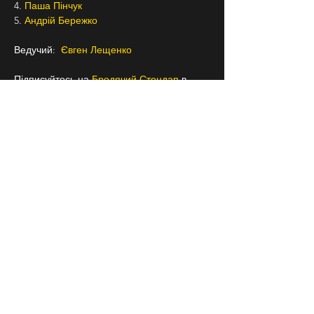
4. 
Паша Пінчук 
5. 
Андрій Бережко 
Ведучий:  
Євген Лещенко 
Підписуйтесь на 
Бродячий Стендап
 в 
Instagram, щоб знати про всі наші заходи 
заздалегідь
18+
СЛІДКУЙ ЗА НАМИ В
СОЦІАЛЬНИХ
МЕРЕЖАХ