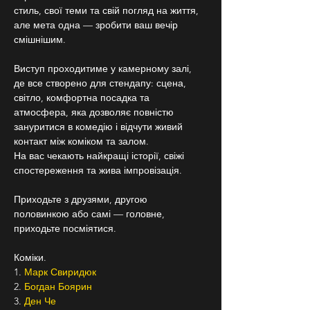
стиль, свої теми та свій погляд на життя, 
але мета одна — зробити ваш вечір 
смішнішим.
Виступ проходитиме у камерному залі, 
де все створено для стендапу: сцена, 
світло, комфортна посадка та 
атмосфера, яка дозволяє повністю 
зануритися в комедію і відчути живий 
контакт між коміком та залом.
На вас чекають найкращі історії, свіжі 
спостереження та жива імпровізація.
Приходьте з друзями, другою 
половинкою або самі — головне, 
приходьте посміятися.
Коміки.
1. 
Марк Свиридюк 
2. 
Богдан Боярин 
3. 
Ден Че 