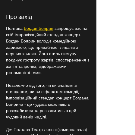
Про захід
Полтава 
Богдан Боярин
 запрошує вас на 
свій імпровізаційний стендап концерт. 
Богдан Боярин володіє комедійною 
харизмою, що приваблює глядачів з 
перших хвилин. Його стиль виступу 
поєднує гостроту жартів, спостереження з 
життя та іронію, відображаючи 
різноманітні теми.
Незалежно від того, чи ви знайомі зі 
стендапом, чи ви є фанатом комедії, 
імпровізаційний стендап концерт Богдана 
Боярина - це чудова можливість 
розслабитися та розважитись в цей 
чудовий вечір неділі.
Де: Полтава Театр ляльок(камерна зала) 