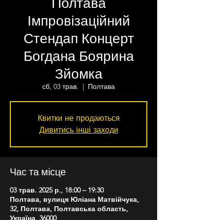
Полтава
Імпровізаційний
Стендап Концерт
Богдана Боярина
Зйомка
сб, 03 трав.
  |  
Полтава
Квитки не продаються
Дивитись інші заходи
Час та місце
03 трав. 2025 р., 18:00 – 19:30
Полтава, вулиця Юліана Матвійчука,
32, Полтава, Полтавська область,
Україна, 36000