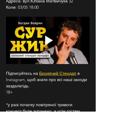
Адреса: вул.Юліана Матвійчука 32
Коли: 03/05 18:00
Підписуйтесь на 
Бродячий Стендап
 в 
Instagram, щоб знати про всі наші заходи 
заздалегідь.
18+
*у разі початку повітряної тривоги 
концерт буде зупинено, а усім гостям 
запропоновано пройти в укриття. По 
закінченню тривоги концерт буде 
продовжено. В залежності від тривалості 