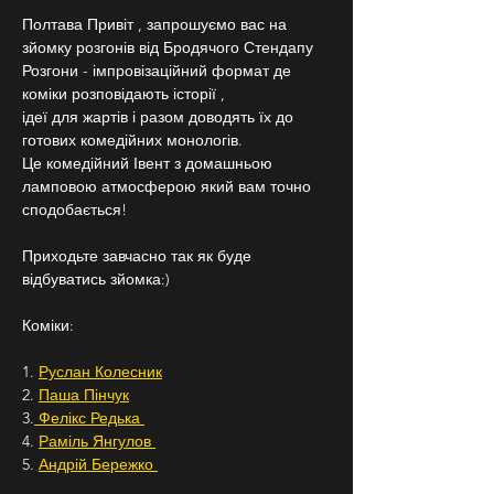
Полтава Привіт , запрошуємо вас на 
зйомку розгонів від Бродячого Стендапу
Розгони - імпровізаційний формат де 
коміки розповідають історії ,
ідеї для жартів і разом доводять їх до 
готових комедійних монологів.
Це комедійний Івент з домашньою 
ламповою атмосферою який вам точно 
сподобається!
Приходьте завчасно так як буде 
відбуватись зйомка:)
Коміки:
1. 
Руслан Колесник
2. 
Паша Пінчук
3.
 Фелікс Редька 
4. 
Раміль Янгулов 
5. 
Андрій Бережко 