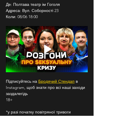
Де: Полтава театр ім Гоголя 
Адреса: Вул. Соборності 23
Коли: 08/06 18:00
Підписуйтесь на 
Бродячий Стендап
 в 
Instagram, щоб знати про всі наші заходи 
заздалегідь
18+
*у разі початку повітряної тривоги 
концерт буде зупинено, а усім гостям 
запропоновано пройти в укриття. По 
закінченню тривоги концерт буде 