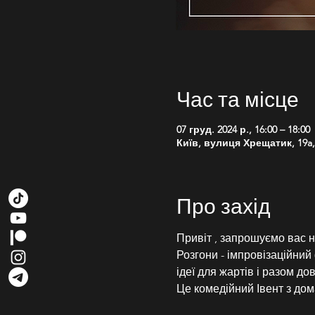
Час та місце
07 груд. 2024 р., 16:00 – 18:00
Київ, вулиця Хрещатик, 19a, 
Про захід
Привіт , запрошуємо вас н
Розгони - імпровізаційний 
ідеї для жартів і разом до
Це комедійний Івент з д