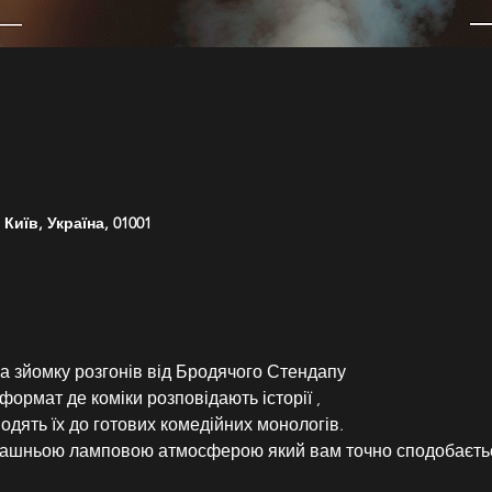
Київ, Україна, 01001
а зйомку розгонів від Бродячого Стендапу
формат де коміки розповідають історії ,
водять їх до готових комедійних монологів.
омашньою ламповою атмосферою який вам точно сподобаєть