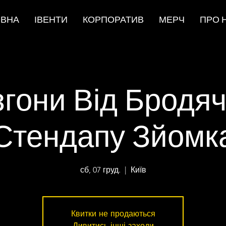
ОВНА
ІВЕНТИ
КОРПОРАТИВ
МЕРЧ
ПРО 
згони Від Бродяч
Стендапу Зйомк
сб, 07 груд.
  |  
Київ
Квитки не продаються
Дивитись інші заходи