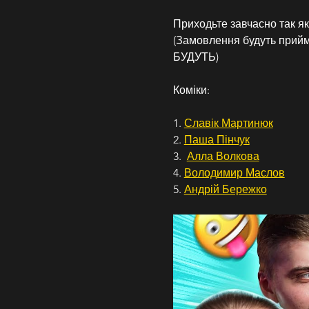
Приходьте завчасно так як
(Замовлення будуть при
БУДУТЬ)
Коміки:
1. 
Славік Мартинюк
2. 
Паша Пінчук
3.  
Алла Волкова
4. 
Володимир Маслов
5. 
Андрій Бережко