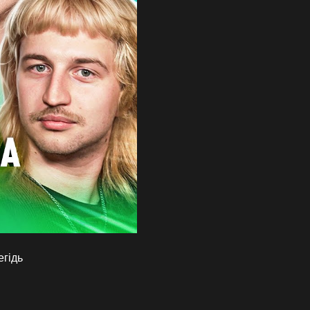
егідь