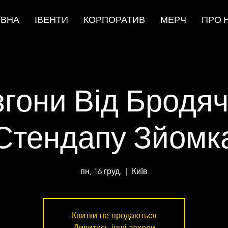
ОВНА
ІВЕНТИ
КОРПОРАТИВ
МЕРЧ
ПРО 
згони Від Бродяч
Стендапу Зйомк
пн, 16 груд.
  |  
Київ
Квитки не продаються
Дивитись інші заходи