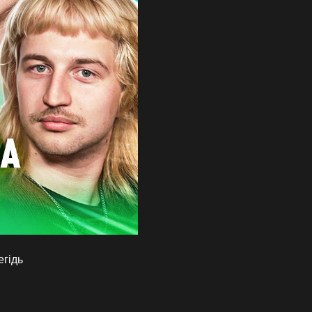
егідь