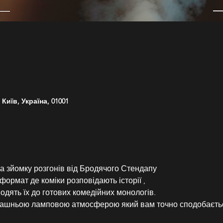
Київ, Україна, 01001
а зйомку розгонів від Бродячого Стендапу
формат де коміки розповідають історії ,
водять їх до готових комедійних монологів.
омашньою ламповою атмосферою який вам точно сподобаєть