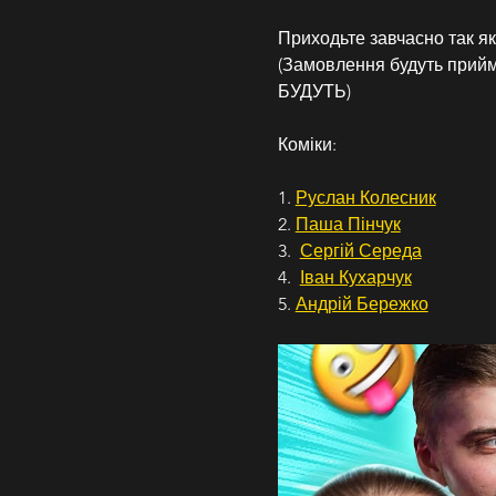
Приходьте завчасно так як
(Замовлення будуть при
БУДУТЬ)
Коміки:
1. 
Руслан Колесник
2. 
Паша Пінчук
3.  
Сергій Середа
4.  
Іван Кухарчук
5. 
Андрій Бережко