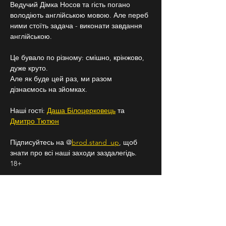
Ведучий Дімка Носов та гість погано 
володіють англійською мовою. Але переб 
ними стоїть задача - виконати завдання 
англійською.
Це бувало по різному: смішно, крінжово, 
дуже круто.
Але як буде цей раз, ми разом 
дізнаємось на зйомках.
Наші гості: 
Даша Білоцерковець
 та 
Дмитро Тютюн
Підписуйтесь на @
brod.stand_up
, щоб 
знати про всі наші заходи заздалегідь.
18+