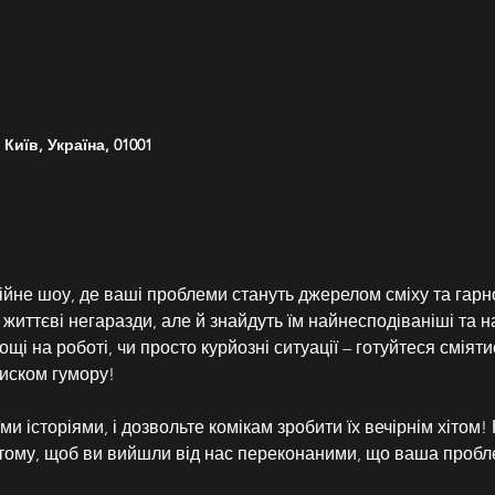
Київ, Україна, 01001
йне шоу, де ваші проблеми стануть джерелом сміху та гарно
 життєві негаразди, але й знайдуть їм найнесподіваніші та 
щі на роботі, чи просто курйозні ситуації – готуйтеся сміятис
тиском гумору!
ми історіями, і дозвольте комікам зробити їх вечірнім хітом! Н
 в тому, щоб ви вийшли від нас переконаними, що ваша п