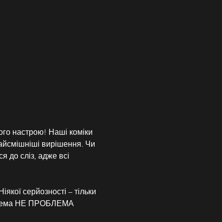
го настрою! Наші коміки 
найсмішніші вирішення. Чи 
я до сліз, адже всі 
іякої серйозності – тільки 
роблема НЕ ПРОБЛЕМА