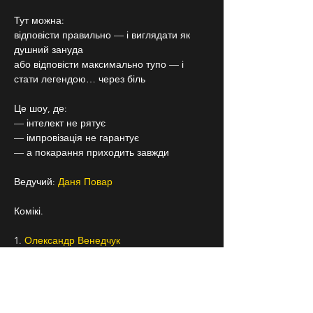
Тут можна:
відповісти правильно — і виглядати як 
душний зануда
або відповісти максимально тупо — і 
стати легендою… через біль
Це шоу, де:
— інтелект не рятує
— імпровізація не гарантує
— а покарання приходить завжди
Ведучий: 
Даня Повар 
Комікі.
1. 
Олександр Венедчук
2. 
Андрій Бережко 
3. 
Тарас Цимбалюк 
4. 
Джейхун Сафаров 