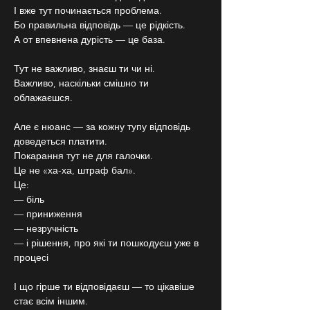
І вже тут починається проблема.
Бо правильна відповідь — це рідкість.
А от впевнена дурість — це база.
Тут не важливо, знаєш ти чи ні.
Важливо, наскільки смішно ти 
облажаєшся.
Але є нюанс — за кожну тупу відповідь 
доведеться платити.
Покарання тут не для галочки.
Це не «ха-ха, штраф бал».
Це:
— біль
— приниження
— незручність
— і рішення, про які ти пошкодуєш уже в 
процесі
І що гірше ти відповідаєш — то цікавіше 
стає всім іншим.