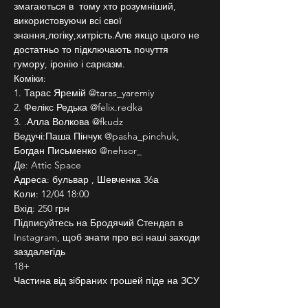
змагаються в  тому хто розумніший, 
використовуючи всі свої 
знання,логіку,хитрість.Але якщо цього не 
достатньо то підключають почуття 
гумору, іронію і сарказм.
Коміки:
1. Тарас Яремій @taras_yaremiy
2. Фелікс Редька @felix.redka
3. .Алла Волкова @fkudz
Ведучі:Паша Пінчук @pasha_pinchuk, 
Богдан Письменко @nehsor_
Де: Attic Space
Адреса: бульвар , Шевченка 36а
Коли: 12/04 18:00
Вхід: 250 грн
Підписуйтесь на Бродячий Стендап в 
Instagram, щоб знати про всі наші заходи 
заздалегідь
18+
Частина від зібраних грошей піде на ЗСУ