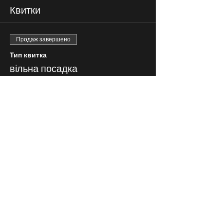
Квитки
Продаж завершено
Тип квитка
вільна посадка
Ціна
250,00 ₴
СЛІДКУЙ ЗА НАМИ В
СОЦІАЛЬНИХ
МЕРЕЖАХ