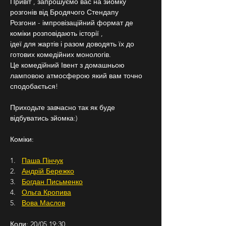
Привіт , запрошуємо вас на зйомку 
розгонів від Бродячого Стендапу
Розгони - імпровізаційний формат де 
коміки розповідають історії ,
ідеї для жартів і разом доводять їх до 
готових комедійних монологів.
Це комедійний Івент з домашньою 
ламповою атмосферою який вам точно 
сподобається!
Приходьте завчасно так як буде 
відбуватись зйомка:)
Коміки:
1.   
Паша Пінчук
2.   
Андрій Бережко
3.   
Богдан Письменко
4.   
Ольга Кропива
5.   
Вова Маслов
Коли: 20/05 19:30