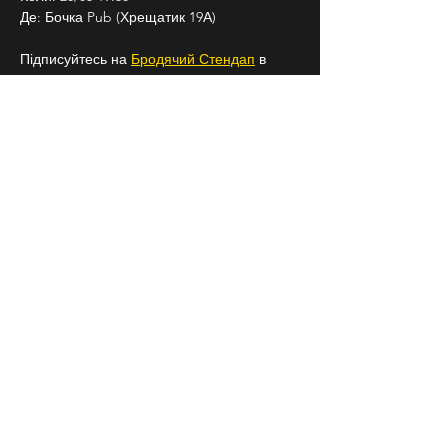
Де: Бочка Pub (Хрещатик 19А)
Підписуйтесь на 
Бродячий Стендап
 в 
Instagram, щоб знати про всі наші заходи 
заздалегідь
18+
СЛІДКУЙ ЗА НАМИ В
СОЦІАЛЬНИХ
МЕРЕЖАХ
Договір публічної оферти