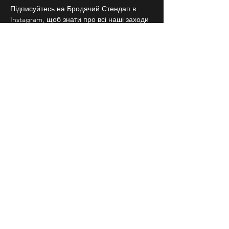
Підписуйтесь на Бродячий Стендап в 
Instagram, щоб знати про всі наші заходи 
заздалегідь
18+
СЛІДКУЙ ЗА НАМИ В
СОЦІАЛЬНИХ
МЕРЕЖАХ
Договір публічної оферти
Повернення квитків