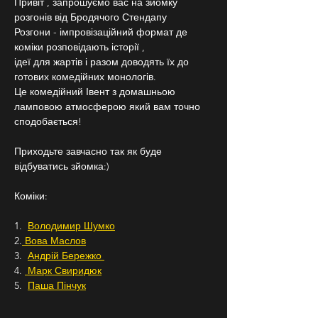
Привіт , запрошуємо вас на зйомку 
розгонів від Бродячого Стендапу
Розгони - імпровізаційний формат де 
коміки розповідають історії ,
ідеї для жартів і разом доводять їх до 
готових комедійних монологів.
Це комедійний Івент з домашньою 
ламповою атмосферою який вам точно 
сподобається!
Приходьте завчасно так як буде 
відбуватись зйомка:)
Коміки:
1.  
Володимир Шумко
2.
 Вова Маслов
3.  
Андрій Бережко 
4. 
 Марк Свиридюк
5.  
Паша Пінчук