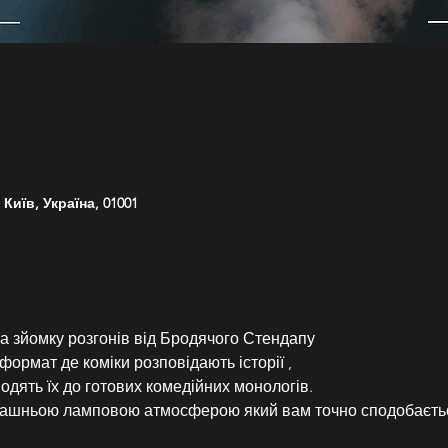
Київ, Україна, 01001
а зйомку розгонів від Бродячого Стендапу
формат де коміки розповідають історії ,
водять їх до готових комедійних монологів.
омашньою ламповою атмосферою який вам точно сподобаєть