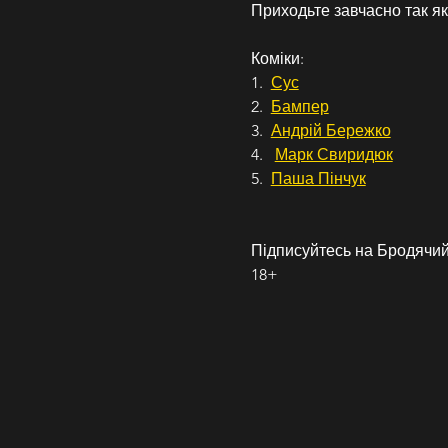
Приходьте завчасно так як
Коміки:
1.  
Сус
2.  
Бампер
3.  
Андрій Бережко
4.   
Марк Свиридюк
5.  
Паша Пінчук
Підписуйтесь на Бродячий 
18+