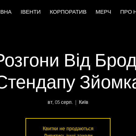
ОВНА
ІВЕНТИ
КОРПОРАТИВ
МЕРЧ
ПРО 
озгони Від Бро
Стендапу Зйомк
вт, 05 серп.
  |  
Київ
Квитки не продаються
Дивитись інші заходи