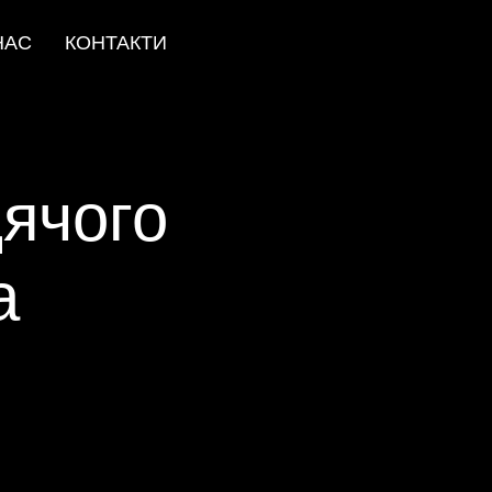
НАС
КОНТАКТИ
дячого
а