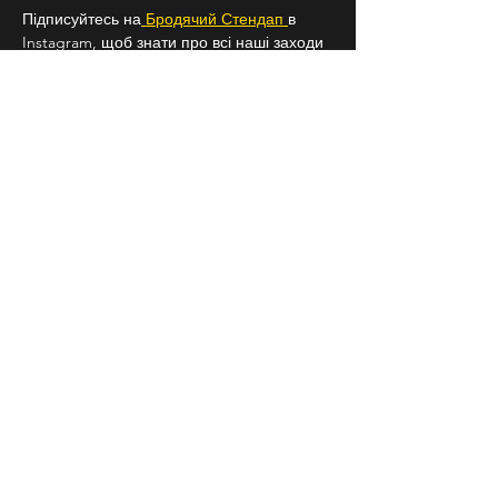
Підписуйтесь на
 Бродячий Стендап 
в 
Instagram, щоб знати про всі наші заходи 
заздалегідь
18+
СЛІДКУЙ ЗА НАМИ В
СОЦІАЛЬНИХ
МЕРЕЖАХ
Договір публічної оферти
Повернення квитків