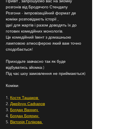
Привіт , запрошуємо вас на зйомку 
розгонів від Бродячого Стендапу
Розгони - імпровізаційний формат де 
коміки розповідають історії ,
ідеї для жартів і разом доводять їх до 
готових комедійних монологів.
Це комедійний Івент з домашньою 
ламповою атмосферою який вам точно 
сподобається!
Приходьте завчасно так як буде 
відбуватись зйомка:)
Під час шоу замовлення не приймаються)
Коміки:
1. 
Костя Ташаков 
2. 
Джейхун Сафаров
3. 
Богдан Вахнич 
4. 
Богдан Боярин 
5. 
Вікторія Голікова 