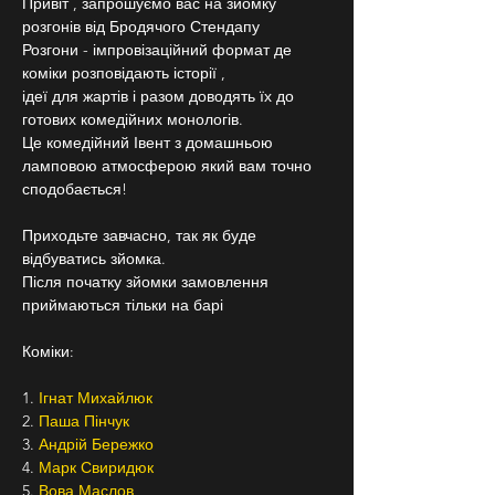
Привіт , запрошуємо вас на зйомку 
розгонів від Бродячого Стендапу
Розгони - імпровізаційний формат де 
коміки розповідають історії ,
ідеї для жартів і разом доводять їх до 
готових комедійних монологів.
Це комедійний Івент з домашньою 
ламповою атмосферою який вам точно 
сподобається!
Приходьте завчасно, так як буде 
відбуватись зйомка.
Після початку зйомки замовлення 
приймаються тільки на барі
Коміки:
1. 
Ігнат Михайлюк
2. 
Паша Пінчук 
3. 
Андрій Бережко 
4. 
Марк Свиридюк
5. 
Вова Маслов