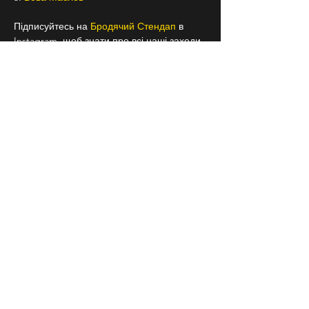
Підписуйтесь на 
Бродячий Стендап 
в 
Instagram, щоб знати про всі наші заходи 
заздалегідь
18+
СЛІДКУЙ ЗА НАМИ В
СОЦІАЛЬНИХ
МЕРЕЖАХ
Договір публічної оферти