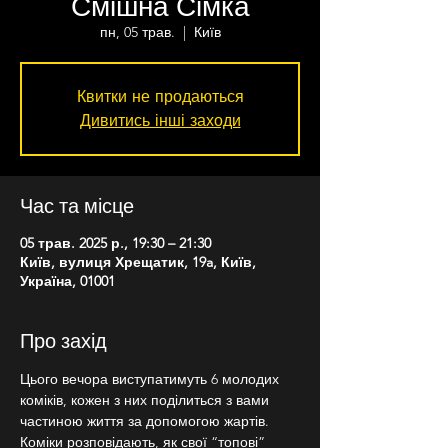
Смішна Сімка
пн, 05 трав.
  |  
Київ
Квитки не продаються
Дивитись інші заходи
Час та місце
05 трав. 2025 р., 19:30 – 21:30
Київ, вулиця Хрещатик, 19a, Київ,
Україна, 01001
Про захід
Цього вечора виступатимуть 6 молодих 
коміків, кожен з них поділиться з вами 
частиною життя за допомогою жартів. 
Коміки розповідають, як свої “топові” 