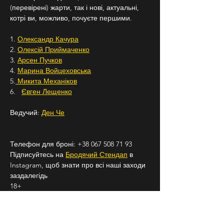
(перевірені) жарти, так і нові, актуальні, 
котрі ви, можливо, почуєте першими.
1. 
Олександр Качура
2. 
Олексій Приймаченко
3. 
Арсен Пучков
4. 
Марина Войцеховська
5.
 Микита Механіков
6.   
Євген Лещенко
Ведучий: 
Ден Че
Телефон для броні: +38 067 508 71 93
Підписуйтесь на 
Бродячий Стендап
 в 
Instagram, щоб знати про всі наші заходи 
заздалегідь
18+