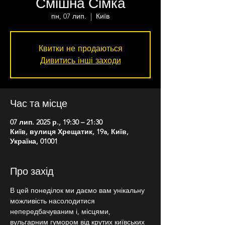
Смішна Сімка
пн, 07 лип.
  |  
Київ
Квитки не продаються
Дивитись інші заходи
Час та місце
07 лип. 2025 р., 19:30 – 21:30
Київ, вулиця Хрещатик, 19a, Київ,
Україна, 01001
Про захід
В цей понеділок ми даємо вам унікальну 
можливість насолодитися 
непередбачуваним і, місцями, 
вульгарним гумором від крутих київських 