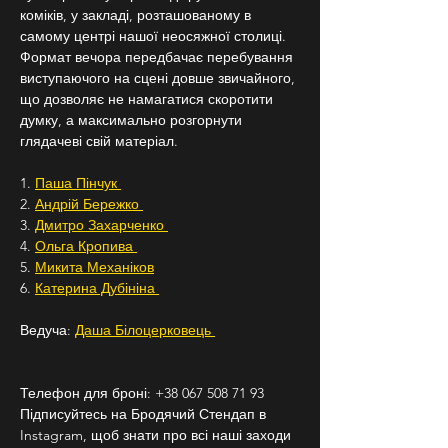
коміків, у закладі, розташованому в 
самому центрі нашої неосяжної столиці. 
Формат вечора передбачає перебування 
виступаючого на сцені довше звичайного, 
що дозволяє не намагатися скоротити 
думку, а максимально розгорнути 
глядачеві свій матеріал.
1. 
Паша Пінчук 
2. 
Андрій Бережко 
3. 
Дмитро Захарченко 
4. 
Ольга Кропива 
5. 
Микита Механіков
6. 
Катерина Дубініна 
Ведуча: 
Даша Білоцерковець 
Телефон для броні: +38 067 508 71 93
Підписуйтесь на Бродячий Стендап в 
Instagram, щоб знати про всі наші заходи 